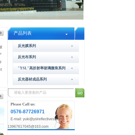
产品列表
反光膜系列
被
产
反光布系列
年
"YSL"高折射率玻璃微珠系列
1
反光器材成品系列
Please Call us:
0576-87726971
E-mail:
yuki@yslreflectives.com
13967617045@163.com