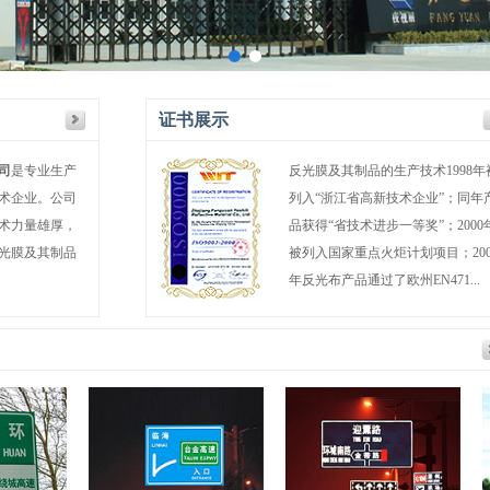
证书展示
司
是专业生产
反光膜及其制品的生产技术1998年
术企业。公司
列入“浙江省高新技术企业”；同年
术力量雄厚，
品获得“省技术进步一等奖”；2000
光膜及其制品
被列入国家重点火炬计划项目；200
年反光布产品通过了欧州EN471...